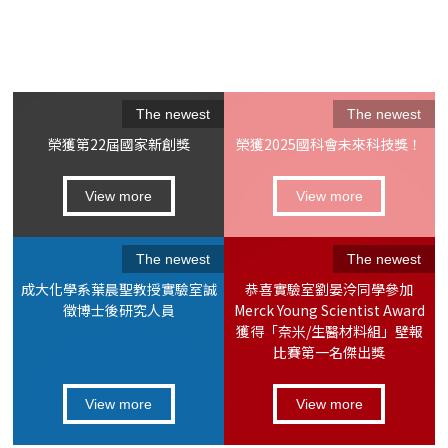
前驅物與油 酸以及溶劑三辛胺混合，在氬氣的環境下攪拌加
熱，即可得到超順磁性的氧化鐵奈米粒子。
The newest
The newest
榮獲第22屆國家新創獎
榮獲2025國科會未來科技獎！
View more
View more
The newest
The newest
成大化學系葉晨聖教授實驗室誠
恭喜實驗室劉晏泠同學參加
徵博士後研究人員
Merck Young Scientist Award
獲得「奈米/生醫材料組」壁報
比賽第一名傑出獎
View more
View more