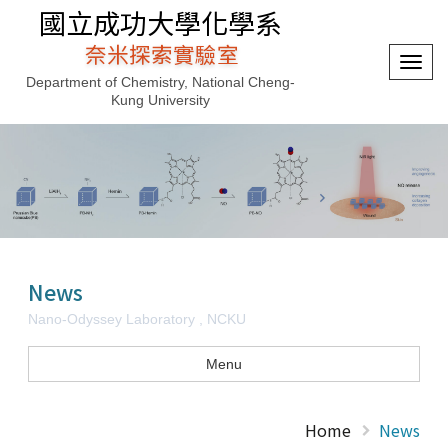
國立成功大學化學系
奈米探索實驗室
選
Department of Chemistry, National Cheng-
單
Kung University
切
換
News
Nano-Odyssey Laboratory , NCKU
Menu
Home
News