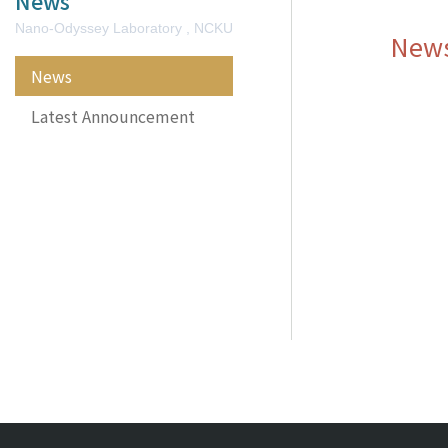
News
Nano-Odyssey Laboratory , NCKU
New
News
Latest Announcement